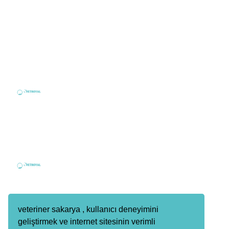
Hizmetlerimiz
En Yakın Veteriner
Haberler
Sık Sorulan Sorular
Telefon / Whatsapp
Telefon
0 535 030 09 33
Whatsapp
0 535 030 09 33
E-Posta
info@veterinersakarya.com
veteriner sakarya , kullanıcı deneyimini
geliştirmek ve internet sitesinin verimli
Adres