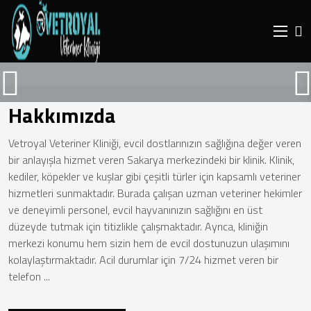
Hakkımızda
Vetroyal Veteriner Kliniği, evcil dostlarınızın sağlığına değer veren
bir anlayışla hizmet veren Sakarya merkezindeki bir klinik. Klinik,
kediler, köpekler ve kuşlar gibi çeşitli türler için kapsamlı veteriner
hizmetleri sunmaktadır. Burada çalışan uzman veteriner hekimler
Sakarya Veteriner Kliniği
ve deneyimli personel, evcil hayvanınızın sağlığını en üst
düzeyde tutmak için titizlikle çalışmaktadır. Ayrıca, kliniğin
Sakarya Veteriner Kliniği Hemen Ara
merkezi konumu hem sizin hem de evcil dostunuzun ulaşımını
kolaylaştırmaktadır. Acil durumlar için 7/24 hizmet veren bir
telefon ...