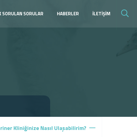
K SORULAN SORULAR
HABERLER
İLETİŞİM
iner Kliniğinize Nasıl Ulaşabilirim?