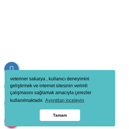
Kurumsal
Hayvanların sağlığı ve refahı konusunda önemli bir
çok kıymetli bir görevdir. Vetroyal'da çalışarak, evcil 
yaşam sürmelerine yardımcı olacak ve onlara sevgi 
Ekip içinde uyumlu ve işbirlikçi bir şekilde çalışarak,
veteriner sakarya , kullanıcı deneyimini
geliştirmek ve internet sitesinin verimli
çalışmasını sağlamak amacıyla çerezler
Telefon / Whatsapp
kullanılmaktadır.
Ayrıntıları inceleyin
Telefon
0 535 030 09 33
Whatsapp
0 535 030 09 33
Tamam