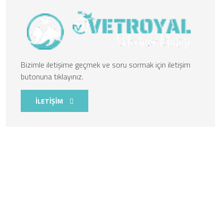
Bizimle iletişime geçmek ve soru sormak için iletişim
butonuna tıklayınız.
İLETİŞİM
Kurumsal
Hayvanların sağlığı ve refahı konusunda önemli bir rol
üstleniyorsunuz ve bu çok kıymetli bir görevdir. Vetroyal'da
çalışarak, evcil dostlarımızın sağlıklı bir yaşam sürmelerine