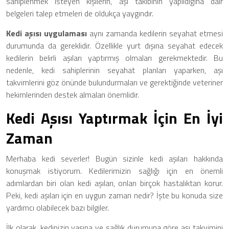
sahiplenmek isteyen kişilerin, aşı takibinin yapıldığına dair
belgeleri talep etmeleri de oldukça yaygındır.
Kedi aşısı uygulaması
aynı zamanda kedilerin seyahat etmesi
durumunda da gereklidir. Özellikle yurt dışına seyahat edecek
kedilerin belirli aşıları yaptırmış olmaları gerekmektedir. Bu
nedenle, kedi sahiplerinin seyahat planları yaparken, aşı
takvimlerini göz önünde bulundurmaları ve gerektiğinde veteriner
hekimlerinden destek almaları önemlidir.
Kedi Aşısı Yaptırmak İçin En İyi
Zaman
Merhaba kedi severler! Bugün sizinle kedi aşıları hakkında
konuşmak istiyorum. Kedilerimizin sağlığı için en önemli
adımlardan biri olan kedi aşıları, onları birçok hastalıktan korur.
Peki, kedi aşıları için en uygun zaman nedir? İşte bu konuda size
yardımcı olabilecek bazı bilgiler.
İlk olarak, kedinizin yaşına ve sağlık durumuna göre aşı takvimini