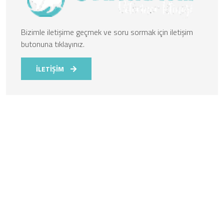
Bizimle iletişime geçmek ve soru sormak için iletişim
butonuna tıklayınız.
İLETİŞİM
Kurumsal
Hayvanların sağlığı ve refahı konusunda önemli bir rol
üstleniyorsunuz ve bu çok kıymetli bir görevdir. Vetroyal'da
çalışarak, evcil dostlarımızın sağlıklı bir yaşam sürmelerine
yardımcı olacak ve onlara sevgi dolu bir bakım sunacaksınız.
Ekip içinde uyumlu ve işbirlikçi bir şekilde çalışarak,