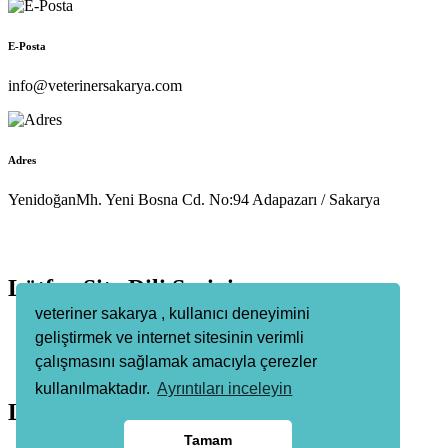
E-Posta
info@veterinersakarya.com
Adres
YenidoğanMh. Yeni Bosna Cd. No:94 Adapazarı / Sakarya
Lütfen Site Dili Seçiniz
veteriner sakarya , kullanıcı deneyimini
geliştirmek ve internet sitesinin verimli
Türkçe
çalışmasını sağlamak amacıyla çerezler
kullanılmaktadır.
Ayrıntıları inceleyin
Lütfen Para Birimi Seçiniz
Tamam