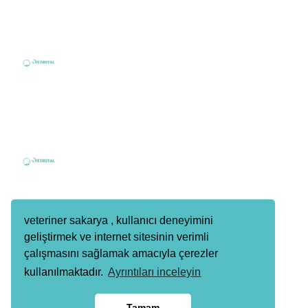
Telefon / Whatsapp
Telefon
0 535 030 09 33
Whatsapp
0 535 030 09 33
E-Posta
info@veterinersakarya.com
veteriner sakarya , kullanıcı deneyimini
geliştirmek ve internet sitesinin verimli
Adres
çalışmasını sağlamak amacıyla çerezler
YenidoğanMh. Yeni Bosna Cd. No:94 Adapazarı
kullanılmaktadır.
Ayrıntıları inceleyin
/ Sakarya
Tamam